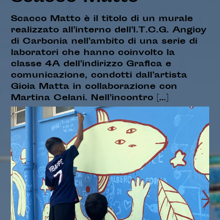
Scacco Matto è il titolo di un murale
realizzato all’interno dell’I.T.C.G. Angioy
di Carbonia nell’ambito di una serie di
laboratori che hanno coinvolto la
classe 4A dell’indirizzo Grafica e
comunicazione, condotti dall’artista
Gioia Matta in collaborazione con
Martina Celani. Nell’incontro […]