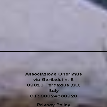
Associazione Cherimus
via Garibaldi n. 8
09010 Perdaxius (SU)
Italy
C.F: 90024830920
Privacy Policy