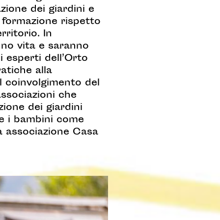
zione dei giardini e
e formazione rispetto
rritorio. In
nno vita e saranno
i esperti dell’Orto
atiche alla
Il coinvolgimento del
 associazioni che
ione dei giardini
i e i bambini come
la associazione Casa