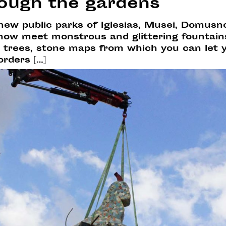
ough the gardens
new public parks of Iglesias, Musei, Domus
l now meet monstrous and glittering fountain
trees, stone maps from which you can let yo
orders […]