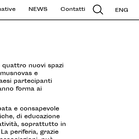
mative
NEWS
Contatti
ENG
i, quattro nuovi spazi
Domusnovas e
aesi partecipanti
ranno forma ai
cipata e consapevole
iche, di educazione
atività, soprattutto in
La periferia, grazie