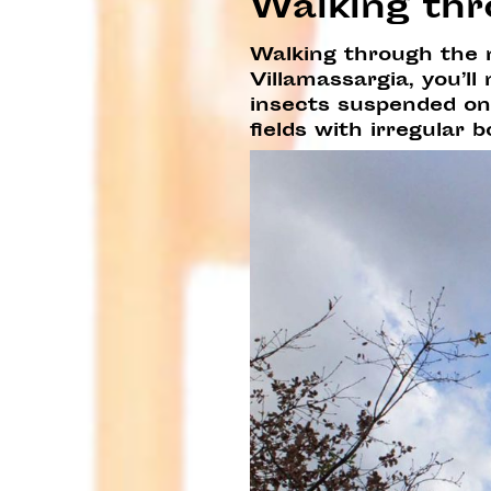
Walking thr
Walking through the 
Villamassargia, you’l
insects suspended on 
fields with irregular b