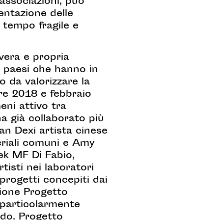
e associazioni, può
entazione delle
o tempo fragile e
vera e propria
da paesi che hanno in
 da valorizzare la
bre 2018 e febbraio
eni attivo tra
ha già collaborato più
an Dexi artista cinese
ateriali comuni e Amy
rek MF Di Fabio,
isti nei laboratori
 progetti concepiti dai
zione Progetto
e particolarmente
rdo. Progetto