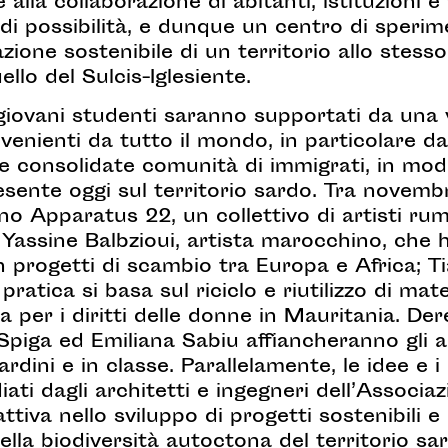
e alla collaborazione di abitanti, istituzioni 
di possibilità, e dunque un centro di sperim
zione sostenibile di un territorio allo stess
llo del Sulcis-Iglesiente.
giovani studenti saranno supportati da una 
rovenienti da tutto il mondo, in particolare 
 consolidate comunità di immigrati, in modo
resente oggi sul territorio sardo. Tra novem
o Apparatus 22, un collettivo di artisti rum
 Yassine Balbzioui, artista marocchino, che 
 progetti di scambio tra Europa e Africa; Ti
i pratica si basa sul riciclo e riutilizzo di m
ta per i diritti delle donne in Mauritania. De
piga ed Emiliana Sabiu affiancheranno gli art
ardini e in classe. Parallelamente, le idee e i
ati dagli architetti e ingegneri dell’Associa
attiva nello sviluppo di progetti sostenibili 
ella biodiversità autoctona del territorio sa