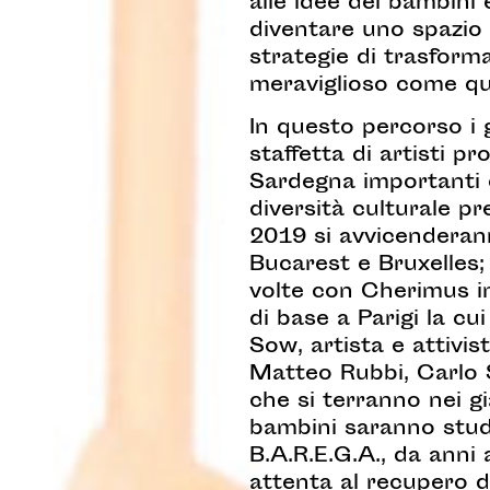
alle idee dei bambini 
diventare uno spazio 
strategie di trasforma
meraviglioso come que
In questo percorso i 
staffetta di artisti p
Sardegna importanti e
diversità culturale p
2019 si avvicenderann
Bucarest e Bruxelles;
volte con Cherimus in
di base a Parigi la cu
Sow, artista e attivis
Matteo Rubbi, Carlo S
che si terranno nei gi
bambini saranno studi
B.A.R.E.G.A., da anni 
attenta al recupero d