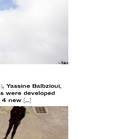
, Yassine Balbzioui,
as were developed
e 4 new […]