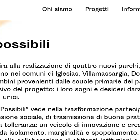
Chi siamo
Progetti
Infor
possibili
 mira alla realizzazione di quattro nuovi parch
no nei comuni di Iglesias, Villamassargia, 
ini provenienti dalle scuole primarie dei p
sivo del progetto: i loro sogni e desideri da
 unici.
ni Possibili” vede nella trasformazione parte
ione sociale, di trasmissione di buone prat
la tolleranza: un veicolo di innovazione e cre
te da isolamento, marginalità e spopolamento. 