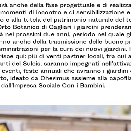
rà anche della fase progettuale e di realizza
i momenti di incontro e di sensibilizzazione 
o e alla tutela del patrimonio naturale del te
Orto Botanico di Cagliari i giardini prendera
tà nei prossimi due anni, periodo nel quale gl
nno anche della trasmissione delle buone pr
ministrazioni per la cura dei nuovi giardini. 
risce qui: più di venti partner locali, tra cui
ti del Sulcis, saranno impegnati nell’attivaz
, eventi, feste annuali che avranno i giardin
etto, ideato da Cherimus assieme alla capofi
dall’Impresa Sociale Con i Bambini.