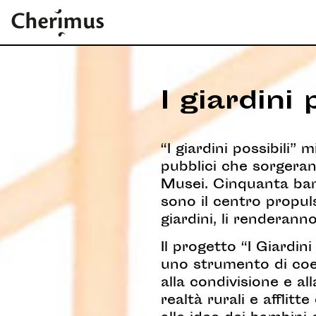
I giardini 
“I giardini possibili”
pubblici che sorgeran
Musei.
Cinquanta bamb
sono il centro propul
giardini, li renderanno
Il progetto “I Giardi
uno strumento di coes
alla condivisione e al
realtà rurali e afflit