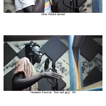
Idris Abdul Ismail
Hussein Farouk “the tall guy” Ali