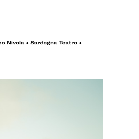
o Nivola
●
Sardegna Teatro
●