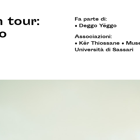
 tour:
Fa parte di:
●
Deggo Yëggo
io
Associazioni:
●
Kër Thiossane
●
Muse
Università di Sassari