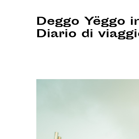
Deggo Yëggo in
Diario di viagg