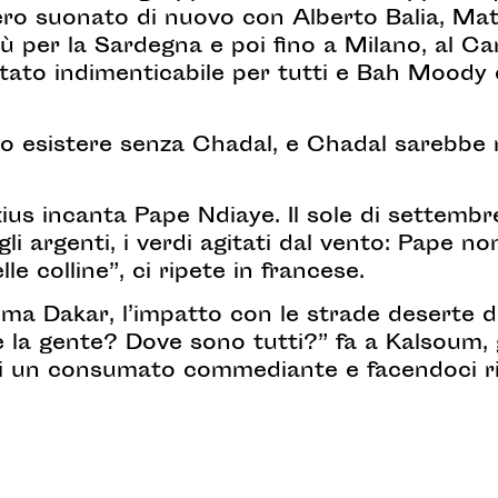
ro suonato di nuovo con Alberto Balia, Mat
iù per la Sardegna e poi fino a Milano, al C
tato indimenticabile per tutti e Bah Moody 
 esistere senza Chadal, e Chadal sarebbe r
ius incanta Pape Ndiaye. Il sole di settembre 
a, gli argenti, i verdi agitati dal vento: Pape n
le colline”, ci ripete in francese.
ima Dakar, l’impatto con le strade deserte 
è la gente? Dove sono tutti?” fa a Kalsoum, 
à di un consumato commediante e facendoci ri