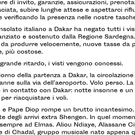
e di invito, garanzie, assicurazioni, prenotar
sciata, subire lunghe attese e aspettarci rif
 e verificando la presenza nelle nostre tasc
onsolato italiano a Dakar ha negato tutti i vis
nanziato e sostenuto dalla Regione Sardegna
da produrre velocemente, nuove tasse da pa
, più costose.
grande ritardo, i visti vengono concessi.
giorno della partenza a Dakar, la circolazione 
anne sulla via dell’aeroporto. Volo perso. La 
 in contatto con Dakar: notte insonne e un 
per riacquistare i voli.
ye e Pape Diop rompe un brutto incantesimo
erte degli arrivi extra Shengen. In quel mome
 sempre ad Elmas. Aliou Ndiaye, Alassane Ci
se di Chadal, gruppo musicale nato appena 