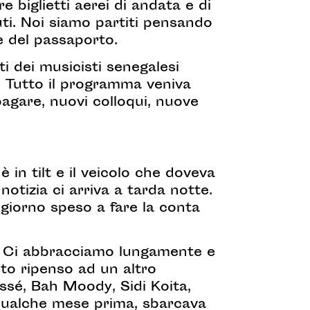
e biglietti aerei di andata e di
iuti. Noi siamo partiti pensando
he del passaporto.
ti dei musicisti senegalesi
. Tutto il programma veniva
gare, nuovi colloqui, nuove
è in tilt e il veicolo che doveva
notizia ci arriva a tarda notte.
giorno speso a fare la conta
. Ci abbracciamo lungamente e
nto ripenso ad un altro
ssé, Bah Moody, Sidi Koita,
qualche mese prima, sbarcava