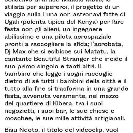
collettivo di artisti Maasai Mbili), lo
stilista per supereroi, il progetto di un
viaggio sulla Luna con astronavi fatte di
Ugali (polenta tipica del Kenya) per fare
festa con gli alieni, un ingegnere
abilissimo e una pilota aerospaziale
pronti a raccogliere la sfida; l’acrobata,
Dj Max che si esibisce sui Matatu, la
cantante Beautiful Stranger che incide il
suo primo singolo e tanti altri. Il
bambino che legge i sogni raccoglie
dietro di sé tutti i bambini della città e il
tutto alla fine si trasforma in una grande
festa, avvenuta veramente, nel mezzo
del quartiere di Kibera, tra i suoi
negozietti, i suoi bar, le sue chiese e
moschee, le sue mille attività artigianali.
Bisu Ndoto, il titolo del videoclip, vuol