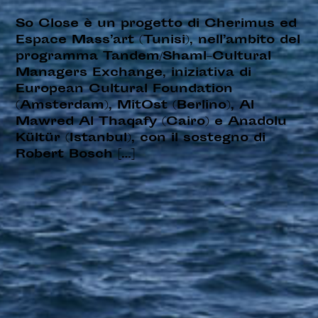
So Close è un progetto di Cherimus ed
Espace Mass’art (Tunisi), nell’ambito del
programma Tandem/Shaml–Cultural
Managers Exchange, iniziativa di
European Cultural Foundation
(Amsterdam), MitOst (Berlino), Al
Mawred Al Thaqafy (Cairo) e Anadolu
Kültür (Istanbul), con il sostegno di
Robert Bosch […]