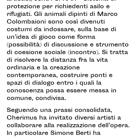
protezione per richiedenti asilo e
rifugiati. Gli animali dipinti di Marco
Colombaioni sono così divenuti
costumi da indossare, sulla base di
un’idea di gioco come forma
(possibilità) di discussione e strumento
di coesione sociale (incontro). Si tratta
di risolvere la distanza fra la vita
ordinaria e la creazione
contemporanea, costruire ponti e
spazi di dialogo entro i quali la
conoscenza possa essere messa in
comune, condivisa.
Seguendo una prassi consolidata,
Cherimus ha invitato diversi artisti a
collaborare alla realizzazione dell’opera.
In particolare Simone Berti ha