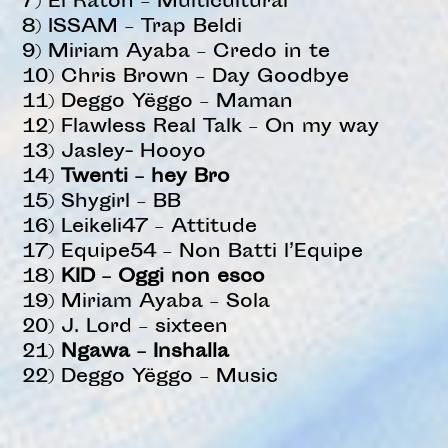
7) El Raton – Multicultural
8) ISSAM – Trap Beldi
9) Miriam Ayaba – Credo in te
10) Chris Brown – Day Goodbye
11) Deggo Yëggo – Maman
12) Flawless Real Talk – On my way
13) Jasley- Hooyo
14)
Twenti – hey Bro
15) Shygirl – BB
16) Leikeli47 – Attitude
17) Equipe54 – Non Batti l’Equipe
18)
KID – Oggi non esco
19) Miriam Ayaba – Sola
20) J. Lord – sixteen
21)
Ngawa – Inshalla
22) Deggo Yëggo – Music