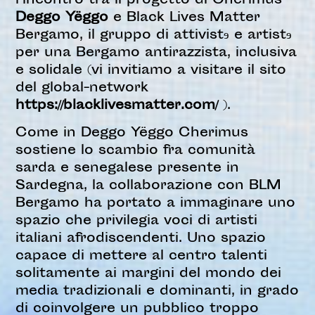
l’incontro tra il progetto di Cherimus
Deggo Yëggo
e
Black Lives Matter
Bergamo, il gruppo di attivist
ɘ
e artist
ɘ
per una Bergamo antirazzista, inclusiva
e solidale (vi invitiamo a visitare il sito
del global-network
https://blacklivesmatter.com/
).
Come in Deggo Yëggo Cherimus
sostiene lo scambio fra comunità
sarda e senegalese presente in
Sardegna, la collaborazione con BLM
Bergamo ha portato a immaginare uno
spazio che privilegia voci di artisti
italiani afrodiscendenti. Uno spazio
capace di mettere al centro talenti
solitamente ai margini del mondo dei
media tradizionali e dominanti, in grado
di coinvolgere un pubblico troppo