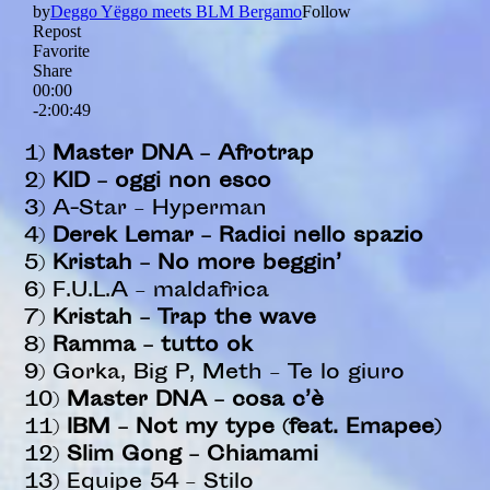
1)
Master DNA – Afrotrap
2)
KID – oggi non esco
3) A-Star – Hyperman
4)
Derek Lemar – Radici nello spazio
5)
Kristah – No more beggin’
6) F.U.L.A – maldafrica
7)
Kristah – Trap the wave
8)
Ramma – tutto ok
9) Gorka, Big P, Meth – Te lo giuro
10)
Master DNA – cosa c’è
11)
IBM – Not my type (feat. Emapee)
12)
Slim Gong – Chiamami
13) Equipe 54 – Stilo