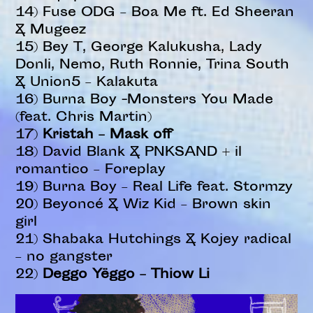
14) Fuse ODG – Boa Me ft. Ed Sheeran
& Mugeez
15) Bey T, George Kalukusha, Lady
Donli, Nemo, Ruth Ronnie, Trina South
& Union5 – Kalakuta
16) Burna Boy -Monsters You Made
(feat. Chris Martin)
17)
Kristah – Mask off
18) David Blank & PNKSAND + il
romantico – Foreplay
19) Burna Boy – Real Life feat. Stormzy
20) Beyoncé & Wiz Kid – Brown skin
girl
21) Shabaka Hutchings & Kojey radical
– no gangster
22)
Deggo Yëggo – Thiow Li