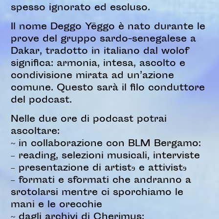
spesso ignorato ed escluso.
Il nome Deggo Yëggo è nato durante le
prove del gruppo sardo-senegalese a
Dakar, tradotto in italiano dal wolof
significa: armonia, intesa, ascolto e
condivisione mirata ad un’azione
comune. Questo sarà il filo conduttore
del podcast.
Nelle due ore di podcast potrai
ascoltare:
~ in collaborazione con BLM Bergamo:
– reading, selezioni musicali, interviste
– presentazione di artist
ɘ
e attivist
ɘ
– formati e sformati che andranno a
srotolarsi mentre ci sporchiamo le
mani e le orecchie
~ dagli archivi di Cherimus: