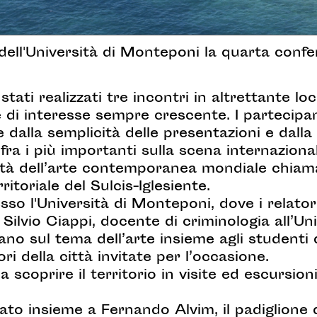
dell'Università di Monteponi la quarta confe
tati realizzati tre incontri in altrettante loc
 di interesse sempre crescente. I partecipa
re dalla semplicità delle presentazioni e dall
ti fra i più importanti sulla scena internazion
ità dell’arte contemporanea mondiale chiama
ritoriale del Sulcis-Iglesiente.
esso l'Università di Monteponi, dove i relator
Silvio Ciappi, docente di criminologia all’Un
ano sul tema dell’arte insieme agli studenti d
ri della città invitate per l’occasione.
 a scoprire il territorio in visite ed escursio
o insieme a Fernando Alvim, il padiglione de