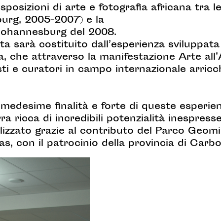
osizioni di arte e fotografia africana tra le
burg, 2005-2007) e la
i Johannesburg del 2008.
ata sarà costituito dall’esperienza sviluppat
 che attraverso la manifestazione Arte all’Ar
isti e curatori in campo internazionale arric
medesime finalità e forte di queste esperien
 ricca di incredibili potenzialità inespresse
ealizzato grazie al contributo del Parco Geo
, con il patrocinio della provincia di Carbon