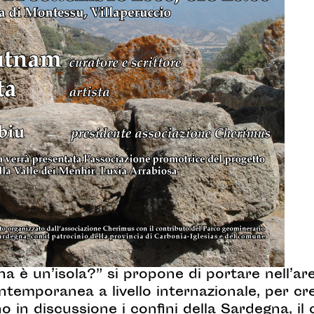
na è un’isola?” si propone di portare nell’are
ontemporanea a livello internazionale, per c
o in discussione i confini della Sardegna, i