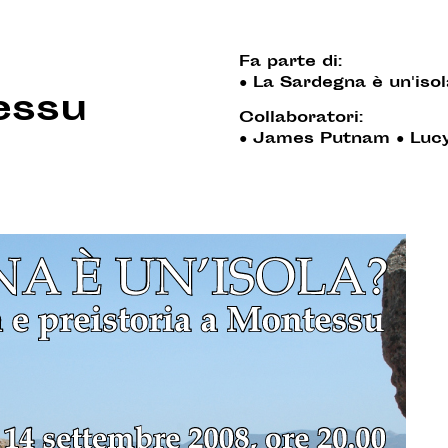
Fa parte di:
●
La Sardegna è un'iso
essu
Collaboratori:
●
James Putnam
●
Luc