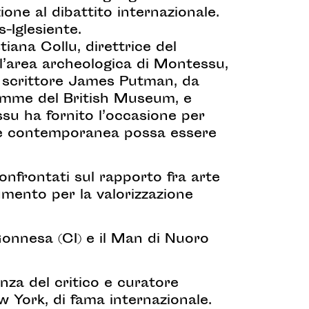
one al dibattito internazionale.
s-Iglesiente.
iana Collu, direttrice del
l’area archeologica di Montessu,
 e scrittore James Putman, da
amme del British Museum, e
ssu ha fornito l’occasione per
arte contemporanea possa essere
onfrontati sul rapporto fra arte
mento per la valorizzazione
 Gonnesa (CI) e il Man di Nuoro
nza del critico e curatore
w York, di fama internazionale.