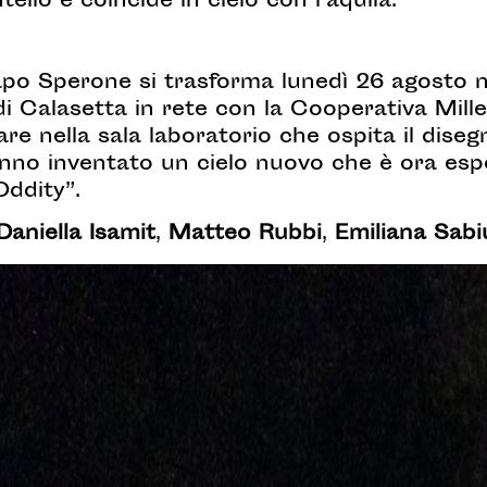
ello e coincide in cielo con l’aquila.
po Sperone si trasforma lunedì 26 agosto n
i Calasetta in rete con la Cooperativa Mille
re nella sala laboratorio che ospita il diseg
 hanno inventato un cielo nuovo che è ora 
Oddity”.
Daniella Isamit
,
Matteo Rubbi
,
Emiliana Sabi