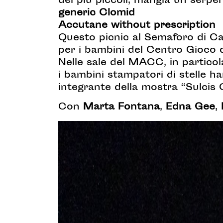
dei più piccoli, mangia un serpent
generic Clomid
Accutane without prescription
Questo picnic al Semaforo di Ca
per i bambini del Centro Gioco d
Nelle sale del MACC, in particola
i bambini stampatori di stelle
integrante della mostra “Sulcis 
Con
Marta Fontana
,
Edna Gee
,