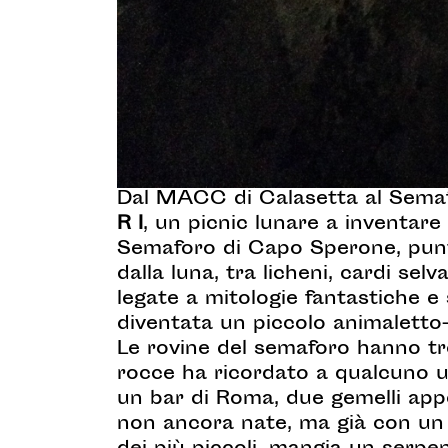
Dal MACC di Calasetta al Semaf
R I
, un picnic lunare a inventare
Semaforo di Capo Sperone, punta
dalla luna, tra licheni, cardi sel
legate a mitologie fantastiche e 
diventata un piccolo animaletto
Le rovine del semaforo hanno tr
rocce ha ricordato a qualcuno un
un bar di Roma, due gemelli appen
non ancora nate, ma già con un n