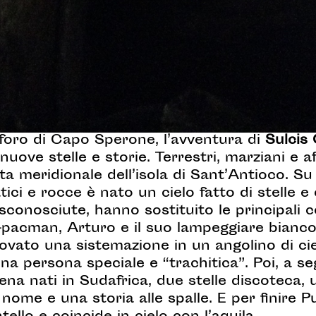
oro di Capo Sperone, l’avventura di
Sulcis
 nuove stelle e storie. Terrestri, marziani e 
 meridionale dell’isola di Sant’Antioco. Su 
vatici e rocce è nato un cielo fatto di stelle e
sconosciute, hanno sostituito le principali c
-pacman, Arturo e il suo lampeggiare bianco
ovato una sistemazione in un angolino di c
a persona speciale e “trachitica”. Poi, a se
a nati in Sudafrica, due stelle discoteca, un
ome e una storia alle spalle. E per finire P