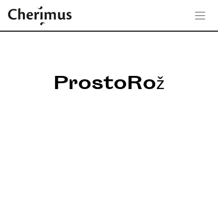
ProstoRož