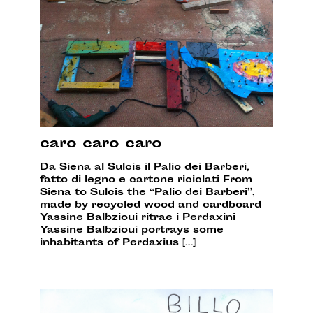
caro caro caro
Da Siena al Sulcis il Palio dei Barberi,
fatto di legno e cartone riciclati From
Siena to Sulcis the “Palio dei Barberi”,
made by recycled wood and cardboard
Yassine Balbzioui ritrae i Perdaxini
Yassine Balbzioui portrays some
inhabitants of Perdaxius […]